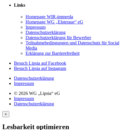
Links
Homepage WIR-immerda
Homepage WG „Elsteraue“ eG
Impressum
Datenschutzerklärung
Datenschutzerklärung für Bewerber
Teilnahmebedingungen und Datenschutz für Social
Media
Erklärung zur Barrierefreiheit
Zu
Besuch Lipsia auf Facebook
unserer
Zu
Besuch Lipsia auf Instagram
Facebook-
unserer
Datenschutzerklärung
Seite
Instagram-
Impressum
(öffnet
Seite
in
(öffnet
© 2026 WG „Lipsia“ eG
neuem
in
Impressum
Tab)
neuem
Datenschutzerklärung
Tab)
×
Lesbarkeit optimieren