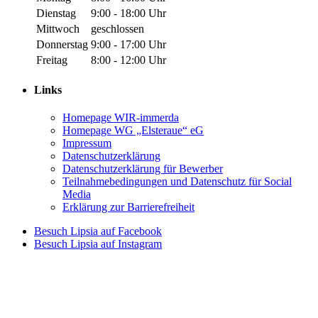
Dienstag
9:00 - 18:00 Uhr
Mittwoch
geschlossen
Donnerstag
9:00 - 17:00 Uhr
Freitag
8:00 - 12:00 Uhr
Links
Homepage WIR-immerda
Homepage WG „Elsteraue“ eG
Impressum
Datenschutzerklärung
Datenschutzerklärung für Bewerber
Teilnahmebedingungen und Datenschutz für Social
Media
Erklärung zur Barrierefreiheit
Zu
Besuch Lipsia auf Facebook
unserer
Zu
Besuch Lipsia auf Instagram
Facebook-
unserer
Seite
Instagram-
(öffnet
Seite
in
(öffnet
neuem
in