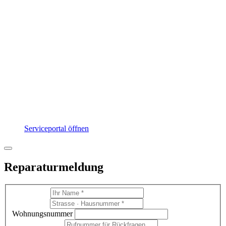
Serviceportal öffnen
Reparaturmeldung
If
you
are
Wohnungsnummer
human,