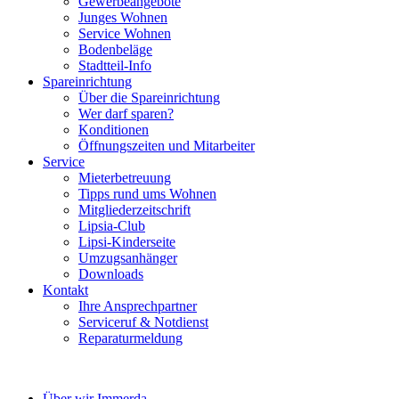
Gewerbeangebote
Junges Wohnen
Service Wohnen
Bodenbeläge
Stadtteil-Info
Spareinrichtung
Über die Spareinrichtung
Wer darf sparen?
Konditionen
Öffnungszeiten und Mitarbeiter
Service
Mieterbetreuung
Tipps rund ums Wohnen
Mitgliederzeitschrift
Lipsia-Club
Lipsi-Kinderseite
Umzugsanhänger
Downloads
Kontakt
Ihre Ansprechpartner
Serviceruf & Notdienst
Reparaturmeldung
Über wir Immerda