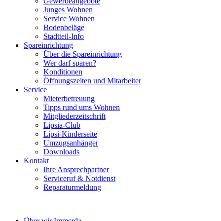
Gewerbeangebote
Junges Wohnen
Service Wohnen
Bodenbeläge
Stadtteil-Info
Spareinrichtung
Über die Spareinrichtung
Wer darf sparen?
Konditionen
Öffnungszeiten und Mitarbeiter
Service
Mieterbetreuung
Tipps rund ums Wohnen
Mitgliederzeitschrift
Lipsia-Club
Lipsi-Kinderseite
Umzugsanhänger
Downloads
Kontakt
Ihre Ansprechpartner
Serviceruf & Notdienst
Reparaturmeldung
Über wir Immerda