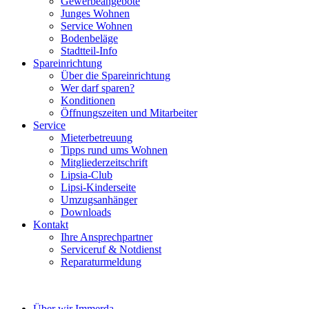
Gewerbeangebote
Junges Wohnen
Service Wohnen
Bodenbeläge
Stadtteil-Info
Spareinrichtung
Über die Spareinrichtung
Wer darf sparen?
Konditionen
Öffnungszeiten und Mitarbeiter
Service
Mieterbetreuung
Tipps rund ums Wohnen
Mitgliederzeitschrift
Lipsia-Club
Lipsi-Kinderseite
Umzugsanhänger
Downloads
Kontakt
Ihre Ansprechpartner
Serviceruf & Notdienst
Reparaturmeldung
Über wir Immerda