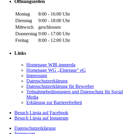
Öffnungszeiten
Montag
8:00 - 16:00 Uhr
Dienstag
9:00 - 18:00 Uhr
Mittwoch
geschlossen
Donnerstag
9:00 - 17:00 Uhr
Freitag
8:00 - 12:00 Uhr
Links
Homepage WIR-immerda
Homepage WG „Elsteraue“ eG
Impressum
Datenschutzerklärung
Datenschutzerklärung für Bewerber
Teilnahmebedingungen und Datenschutz für Social
Media
Erklärung zur Barrierefreiheit
Zu
Besuch Lipsia auf Facebook
unserer
Zu
Besuch Lipsia auf Instagram
Facebook-
unserer
Datenschutzerklärung
Seite
Instagram-
Impressum
(öffnet
Seite