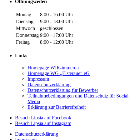
Öffnungszeiten
Montag
8:00 - 16:00 Uhr
Dienstag
9:00 - 18:00 Uhr
Mittwoch
geschlossen
Donnerstag
9:00 - 17:00 Uhr
Freitag
8:00 - 12:00 Uhr
Links
Homepage WIR-immerda
Homepage WG „Elsteraue“ eG
Impressum
Datenschutzerklärung
Datenschutzerklärung für Bewerber
Teilnahmebedingungen und Datenschutz für Social
Media
Erklärung zur Barrierefreiheit
Zu
Besuch Lipsia auf Facebook
unserer
Zu
Besuch Lipsia auf Instagram
Facebook-
unserer
Datenschutzerklärung
Seite
Instagram-
Impressum
(öffnet
Seite