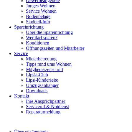
Gewerbeangebote
Junges Wohnen
Service Wohnen
Bodenbeläge
Stadtteil-Info
Spareinrichtung
Über die Spareinrichtung
Wer darf sparen?
Konditionen
Öffnungszeiten und Mitarbeiter
Service
Mieterbetreuung
Tipps rund ums Wohnen
Mitgliederzeitschrift
Lipsia-Club
Lipsi-Kinderseite
Umzugsanhänger
Downloads
Kontakt
Ihre Ansprechpartner
Serviceruf & Notdienst
Reparaturmeldung
Über wir Immerda