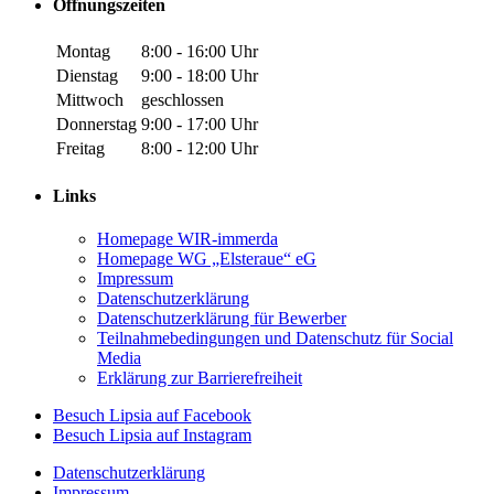
Öffnungszeiten
Montag
8:00 - 16:00 Uhr
Dienstag
9:00 - 18:00 Uhr
Mittwoch
geschlossen
Donnerstag
9:00 - 17:00 Uhr
Freitag
8:00 - 12:00 Uhr
Links
Homepage WIR-immerda
Homepage WG „Elsteraue“ eG
Impressum
Datenschutzerklärung
Datenschutzerklärung für Bewerber
Teilnahmebedingungen und Datenschutz für Social
Media
Erklärung zur Barrierefreiheit
Zu
Besuch Lipsia auf Facebook
unserer
Zu
Besuch Lipsia auf Instagram
Facebook-
unserer
Datenschutzerklärung
Seite
Instagram-
Impressum
(öffnet
Seite