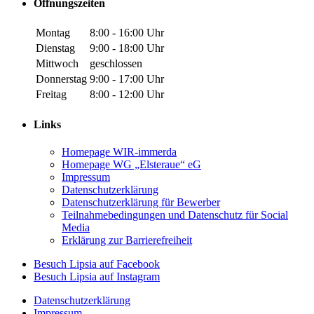
Öffnungszeiten
Montag
8:00 - 16:00 Uhr
Dienstag
9:00 - 18:00 Uhr
Mittwoch
geschlossen
Donnerstag
9:00 - 17:00 Uhr
Freitag
8:00 - 12:00 Uhr
Links
Homepage WIR-immerda
Homepage WG „Elsteraue“ eG
Impressum
Datenschutzerklärung
Datenschutzerklärung für Bewerber
Teilnahmebedingungen und Datenschutz für Social
Media
Erklärung zur Barrierefreiheit
Zu
Besuch Lipsia auf Facebook
unserer
Zu
Besuch Lipsia auf Instagram
Facebook-
unserer
Datenschutzerklärung
Seite
Instagram-
Impressum
(öffnet
Seite